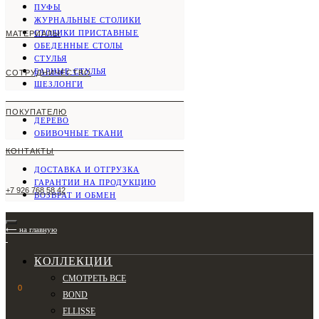
ПУФЫ
ЖУРНАЛЬНЫЕ СТОЛИКИ
СТОЛИКИ ПРИСТАВНЫЕ
МАТЕРИАЛЫ
ОБЕДЕННЫЕ СТОЛЫ
СТУЛЬЯ
БАРНЫЕ СТУЛЬЯ
СОТРУДНИЧЕСТВО
ШЕЗЛОНГИ
ПОКУПАТЕЛЮ
ДЕРЕВО
ОБИВОЧНЫЕ ТКАНИ
КОНТАКТЫ
ДОСТАВКА И ОТГРУЗКА
ГАРАНТИИ НА ПРОДУКЦИЮ
+7 926 768 58 42
ВОЗВРАТ И ОБМЕН
⟵ на главную
КОЛЛЕКЦИИ
СМОТРЕТЬ ВСЕ
0
BOND
ELLISSE