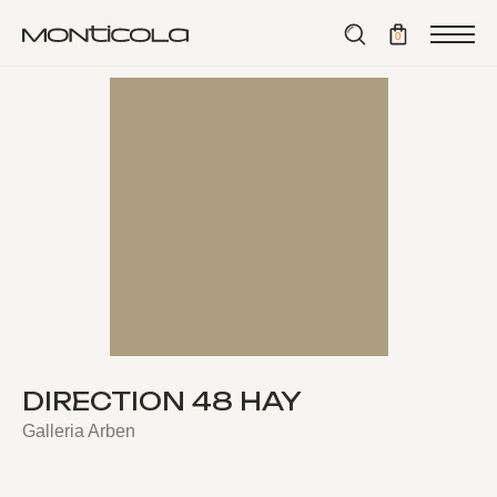
⟵ назад
0
DIRECTION 48 HAY
Galleria Arben
BUY NOW