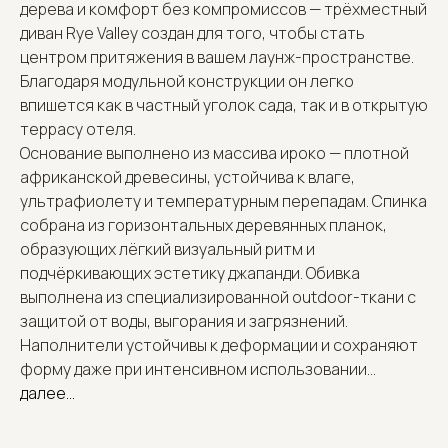
дерева и комфорт без компромиссов — трёхместный
диван Rye Valley создан для того, чтобы стать
центром притяжения в вашем лаунж-пространстве.
Благодаря модульной конструкции он легко
впишется как в частный уголок сада, так и в открытую
террасу отеля.
Основание выполнено из массива ироко — плотной
африканской древесины, устойчива к влаге,
ультрафиолету и температурным перепадам. Спинка
собрана из горизонтальных деревянных планок,
образующих лёгкий визуальный ритм и
подчёркивающих эстетику джапанди. Обивка
выполнена из специализированной outdoor-ткани с
защитой от воды, выгорания и загрязнений.
Наполнители устойчивы к деформации и сохраняют
форму даже при интенсивном использовании...
далее...