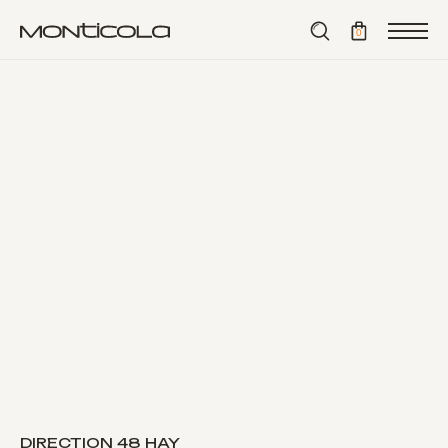
⟵ назад
0
DIRECTION 48 HAY