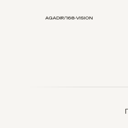
OISE
AGADIR/168-VISION