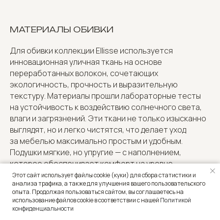
МАТЕРИАЛЫ ОБИВКИ
Для обивки коллекции Ellisse используется
инновационная уличная ткань на основе
переработанных волокон, сочетающих
экологичность, прочность и выразительную
текстуру. Материалы прошли лабораторные тесты
на устойчивость к воздействию солнечного света,
влаги и загрязнений. Эти ткани не только изысканно
выглядят, но и легко чистятся, что делает уход
за мебелью максимально простым и удобным.
Подушки мягкие, но упругие — с наполнением,
которое обеспечивает комфорт на уровне
интерьера, даже на открытом воздухе. Тонкая
Этот сайт использует файлы cookie (куки) для сбора статистики и
анализа трафика, а также для улучшения вашего пользовательского
цветовая палитра и приглушённые оттенки
опыта. Продолжая пользоваться сайтом, вы соглашаетесь на
подчёркивают лёгкость силуэта и усиливают
использование файлов cookie в соответствии с нашей
Политикой
гармонию с природным окружением — будь то сад,
конфиденциальности