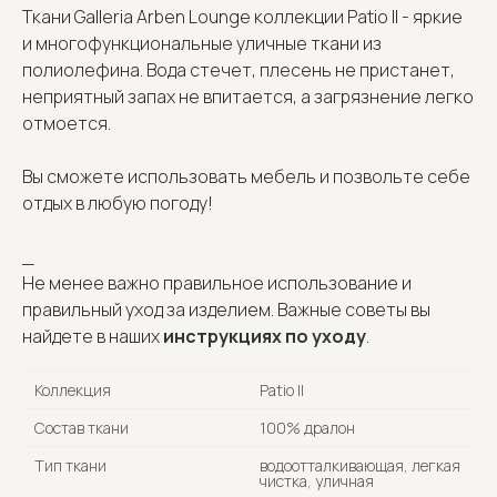
Ткани Galleria Arben Lounge коллекции Patio II - яркие
и многофункциональные уличные ткани из
полиолефина. Вода стечет, плесень не пристанет,
неприятный запах не впитается, а загрязнение легко
отмоется.
Вы сможете использовать мебель и позвольте себе
отдых в любую погоду!
_
Не менее важно правильное использование и
правильный уход за изделием. Важные советы вы
найдете в наших
инструкциях по уходу
.
Коллекция
Patio II
Состав ткани
100% дралон
Тип ткани
водоотталкивающая, легкая
чистка, уличная