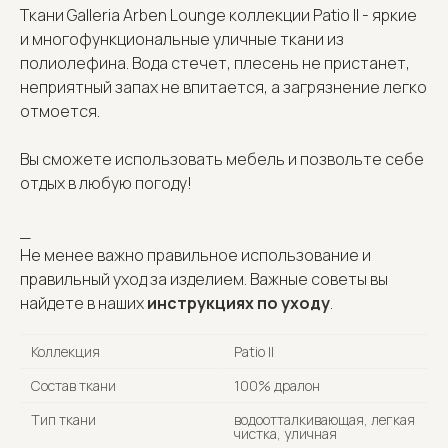
Ткани Galleria Arben Lounge коллекции Patio II - яркие
и многофункциональные уличные ткани из
полиолефина. Вода стечет, плесень не пристанет,
неприятный запах не впитается, а загрязнение легко
отмоется.
Вы сможете использовать мебель и позвольте себе
отдых в любую погоду!
_
Не менее важно правильное использование и
правильный уход за изделием. Важные советы вы
найдете в наших
инструкциях по уходу
.
Коллекция
Patio II
Состав ткани
100% дралон
Тип ткани
водоотталкивающая, легкая
чистка, уличная